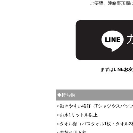
ご要望、連絡事項欄
まずは
LINEお
◆持ち物
○動きやすい格好（Tシャツやスパッ
○お水1リットル以上
○タオル類（バスタオル1枚・タオル2
○着替え用下着