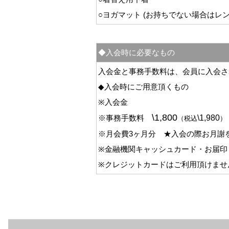
○ヨガマット (お持ちでない場合はレ
◆入会時に必要なもの
入会金と
事務手数料
は、会員に入会さ
◆入会時にご用意頂くもの
※入会金
\
1,800
※事務手数料
\
1,980
（税込
）
※月会費3ヶ月分
★入会の際お月謝
※金融機関キャッシュカード・お届印
※クレジットカードはご利用頂けませ